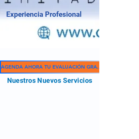
Experiencia Profesional
AGENDA AHORA TU EVALUACIÓN GRATIS; LLÁMANOS
Nuestros Nuevos Servicios