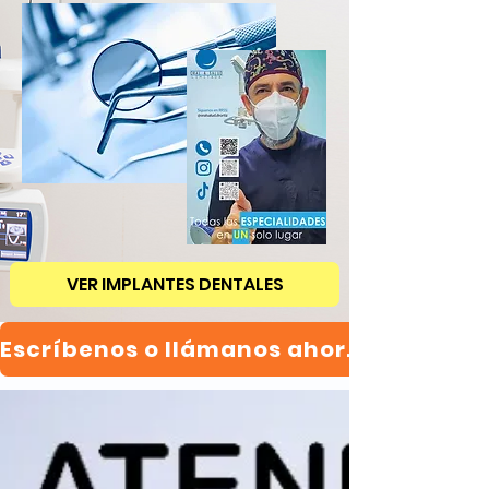
VER IMPLANTES DENTALES
Escríbenos o llámanos ahora!