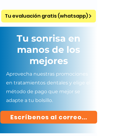
Tu evaluación gratis (whatsapp)
Tu sonrisa en
manos de los
mejores
Aprovecha nuestras promociones
en tratamientos dentales y elige el
método de pago que mejor se
adapte a tu bolsillo.
Escríbenos al correo...